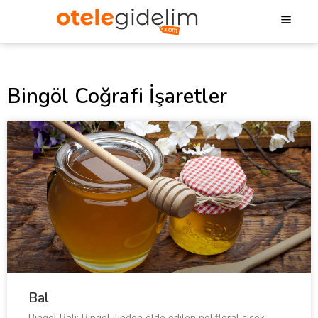
Bingöl Coğrafi İşaretler
Bal
Bingöl Balı; Bingöl ilinden elde edilen polifloral çiçek