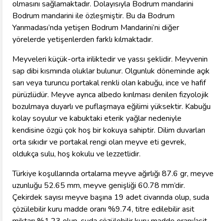
olmasını sağlamaktadır. Dolayısıyla Bodrum mandarini
Bodrum mandarini ile özleşmiştir. Bu da Bodrum
Yarımadası’nda yetişen Bodrum Mandarini’ni diğer
yörelerde yetişenlerden farklı kılmaktadır.
Meyveleri küçük-orta iriliktedir ve yassı şeklidir. Meyvenin
sap dibi kısmında oluklar bulunur. Olgunluk döneminde açık
sarı veya turuncu portakal renkli olan kabuğu, ince ve hafif
pürüzlüdür. Meyve ayrıca albedo kırılması denilen fizyolojik
bozulmaya duyarlı ve puflaşmaya eğilimi yüksektir. Kabuğu
kolay soyulur ve kabuktaki eterik yağlar nedeniyle
kendisine özgü çok hoş bir kokuya sahiptir. Dilim duvarları
orta sıkıdır ve portakal rengi olan meyve eti gevrek,
oldukça sulu, hoş kokulu ve lezzetlidir.
Türkiye koşullarında ortalama meyve ağırlığı 87.6 gr, meyve
uzunluğu 52.65 mm, meyve genişliği 60.78 mm’dir.
Çekirdek sayısı meyve başına 19 adet civarında olup, suda
çözülebilir kuru madde oranı %9.74, titre edilebilir asit