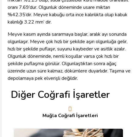
miktarı %1.23 olup, suda çözülebilir kuru madde oranı/asit
oranı 7.69’dur. Olgunluk döneminde usare miktarı
%42.35’dir. Meyve kabuğu orta ince kalınlıkta olup kabuk
kalınlığı 3.22 mm’ dir.
Meyve kasım ayında sararmaya başlar, aralık ayı sonunda
olgunlaşır. Meyve çok hızlı bir şekilde aşırı olgunluğa gelir,
hızlı bir şekilde puflaşır, suyunu kaybeder ve asitlik azalır.
Olgunluk döneminde, nemli koşullar varsa çok hızlı bir
şekilde puflaşma görülür. Olgunlaştıktan sonra ağaç
üzerinde uzun süre kalmaz, dökümlere duyarlıdır. Taşıma ve
depolamaya pek elverişli değildir.
Diğer Coğrafi İşaretler
Muğla Coğrafi İşaretleri