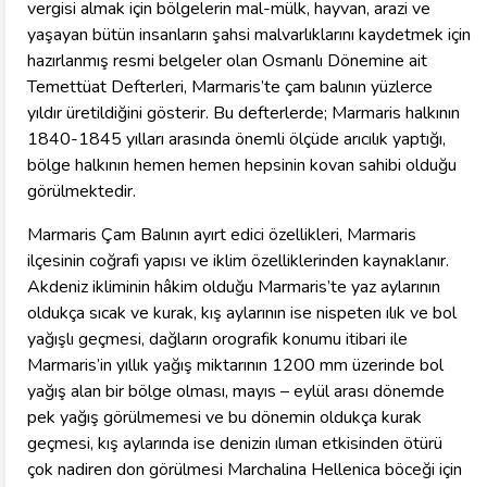
vergisi almak için bölgelerin mal-mülk, hayvan, arazi ve
yaşayan bütün insanların şahsi malvarlıklarını kaydetmek için
hazırlanmış resmi belgeler olan Osmanlı Dönemine ait
Temettüat Defterleri, Marmaris’te çam balının yüzlerce
yıldır üretildiğini gösterir. Bu defterlerde; Marmaris halkının
1840-1845 yılları arasında önemli ölçüde arıcılık yaptığı,
bölge halkının hemen hemen hepsinin kovan sahibi olduğu
görülmektedir.
Marmaris Çam Balının ayırt edici özellikleri, Marmaris
ilçesinin coğrafi yapısı ve iklim özelliklerinden kaynaklanır.
Akdeniz ikliminin hâkim olduğu Marmaris’te yaz aylarının
oldukça sıcak ve kurak, kış aylarının ise nispeten ılık ve bol
yağışlı geçmesi, dağların orografik konumu itibari ile
Marmaris’in yıllık yağış miktarının 1200 mm üzerinde bol
yağış alan bir bölge olması, mayıs – eylül arası dönemde
pek yağış görülmemesi ve bu dönemin oldukça kurak
geçmesi, kış aylarında ise denizin ılıman etkisinden ötürü
çok nadiren don görülmesi Marchalina Hellenica böceği için