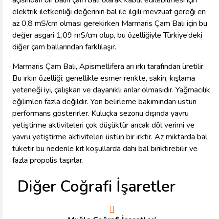
açısından bir balın çam balı olarak kabul edilebilmesi için
elektrik iletkenliği değerinin bal ile ilgili mevzuat gereği en
az 0,8 mS/cm olması gerekirken Marmaris Çam Balı için bu
değer asgari 1,09 mS/cm olup, bu özelliğiyle Türkiye’deki
diğer çam ballarından farklılaşır.
Marmaris Çam Balı, Apismellifera arı ırkı tarafından üretilir.
Bu ırkın özelliği; genellikle esmer renkte, sakin, kışlama
yeteneği iyi, çalışkan ve dayanıklı arılar olmasıdır. Yağmacılık
eğilimleri fazla değildir. Yön belirleme bakımından üstün
performans gösterirler. Kuluçka sezonu dışında yavru
yetiştirme aktiviteleri çok düşüktür ancak döl verimi ve
yavru yetiştirme aktiviteleri üstün bir ırktır. Az miktarda bal
tüketir bu nedenle kıt koşullarda dahi bal biriktirebilir ve
fazla propolis taşırlar.
Diğer Coğrafi İşaretler