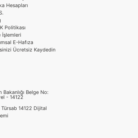
ka Hesapları
S.
g
 Politikası
 İşlemleri
umsal E-Hafıza
sinizi Ücretsiz Kaydedin
m Bakanlığı Belge No:
el - 14122