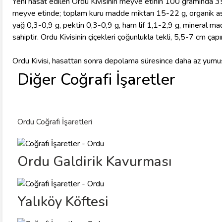
Yeni hasat edilen Ordu Kivisinin meyve etinin 100 gramında 
meyve etinde; toplam kuru madde miktarı 15-22 g, organik asi
yağ 0,3-0,9 g, pektin 0,3-0,9 g, ham lif 1,1-2,9 g, mineral ma
sahiptir. Ordu Kivisinin çiçekleri çoğunlukla tekli, 5,5-7 cm çap
Ordu Kivisi, hasattan sonra depolama süresince daha az yumu
Diğer Coğrafi İşaretler
Ordu Coğrafi İşaretleri
Ordu Galdirik Kavurması
Yalıköy Köftesi