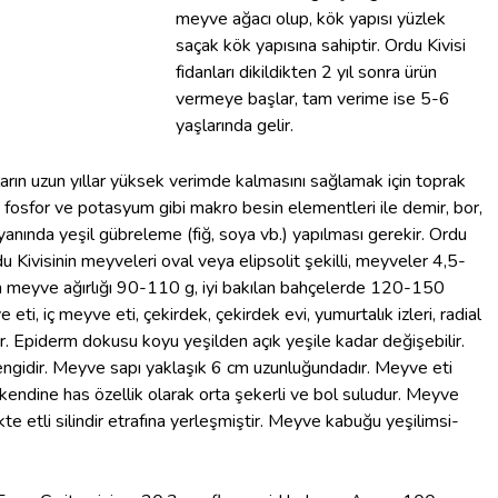
meyve ağacı olup, kök yapısı yüzlek
saçak kök yapısına sahiptir. Ordu Kivisi
fidanları dikildikten 2 yıl sonra ürün
vermeye başlar, tam verime ise 5-6
yaşlarında gelir.
rın uzun yıllar yüksek verimde kalmasını sağlamak için toprak
, fosfor ve potasyum gibi makro besin elementleri ile demir, bor,
yanında yeşil gübreleme (fiğ, soya vb.) yapılması gerekir. Ordu
 Kivisinin meyveleri oval veya elipsolit şekilli, meyveler 4,5-
nin meyve ağırlığı 90-110 g, iyi bakılan bahçelerde 120-150
eti, iç meyve eti, çekirdek, çekirdek evi, yumurtalık izleri, radial
r. Epiderm dokusu koyu yeşilden açık yeşile kadar değişebilir.
rengidir. Meyve sapı yaklaşık 6 cm uzunluğundadır. Meyve eti
endine has özellik olarak orta şekerli ve bol suludur. Meyve
te etli silindir etrafına yerleşmiştir. Meyve kabuğu yeşilimsi-