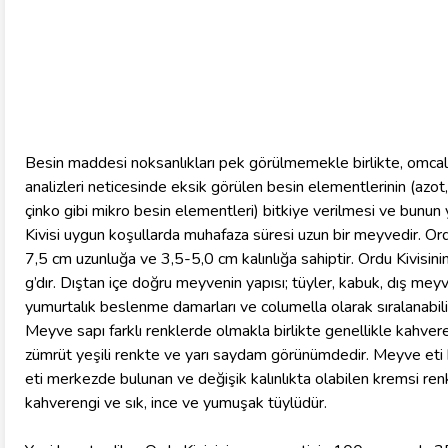
Besin maddesi noksanlıkları pek görülmemekle birlikte, omcala
analizleri neticesinde eksik görülen besin elementlerinin (azot
çinko gibi mikro besin elementleri) bitkiye verilmesi ve bunun 
Kivisi uygun koşullarda muhafaza süresi uzun bir meyvedir. Ordu
7,5 cm uzunluğa ve 3,5-5,0 cm kalınlığa sahiptir. Ordu Kivisi
g’dır. Dıştan içe doğru meyvenin yapısı; tüyler, kabuk, dış meyve 
yumurtalık beslenme damarları ve columella olarak sıralanabili
Meyve sapı farklı renklerde olmakla birlikte genellikle kahve
zümrüt yeşili renkte ve yarı saydam görünümdedir. Meyve eti k
eti merkezde bulunan ve değişik kalınlıkta olabilen kremsi renk
kahverengi ve sık, ince ve yumuşak tüylüdür.