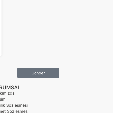
Gönder
RUMSAL
kımızda
işim
ilik Sözleşmesi
met Sözleşmesi