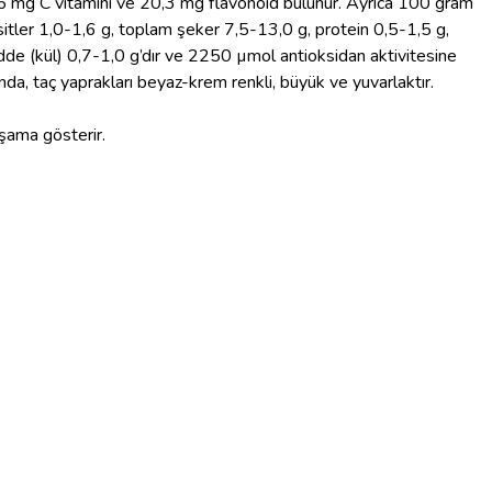
35 mg C vitamini ve 20,3 mg flavonoid bulunur. Ayrıca 100 gram
tler 1,0-1,6 g, toplam şeker 7,5-13,0 g, protein 0,5-1,5 g,
dde (kül) 0,7-1,0 g’dır ve 2250 µmol antioksidan aktivitesine
ında, taç yaprakları beyaz-krem renkli, büyük ve yuvarlaktır.
şama gösterir.