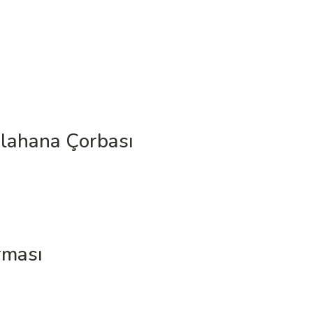
alahana Çorbası
rması