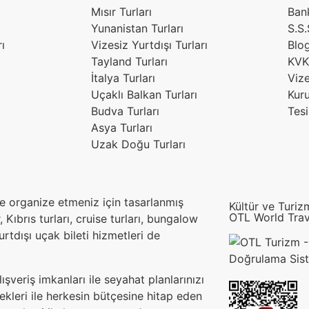
Mısır Turları
Ban
Yunanistan Turları
S.S.
ı
Vizesiz Yurtdışı Turları
Blo
Tayland Turları
KVKK
İtalya Turları
Vize
Uçaklı Balkan Turları
Kur
Budva Turları
Tesi
Asya Turları
Uzak Doğu Turları
lde organize etmeniz için tasarlanmış
Kültür ve Turiz
OTL World Trav
, Kıbrıs turları, cruise turları, bungalow
yurtdışı uçak bileti hizmetleri de
şveriş imkanları ile seyahat planlarınızı
kleri ile herkesin bütçesine hitap eden