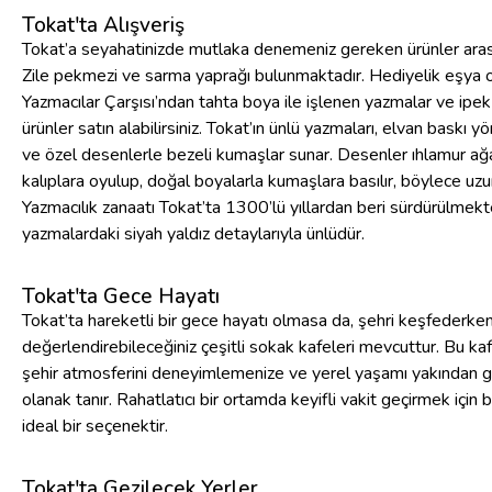
Tokat'ta Alışveriş
Tokat’a seyahatinizde mutlaka denemeniz gereken ürünler ara
Zile pekmezi ve sarma yaprağı bulunmaktadır. Hediyelik eşya o
Yazmacılar Çarşısı’ndan tahta boya ile işlenen yazmalar ve ip
ürünler satın alabilirsiniz. Tokat’ın ünlü yazmaları, elvan baskı y
ve özel desenlerle bezeli kumaşlar sunar. Desenler ıhlamur ağ
kalıplara oyulup, doğal boyalarla kumaşlara basılır, böylece uzu
Yazmacılık zanaatı Tokat’ta 1300’lü yıllardan beri sürdürülmekt
yazmalardaki siyah yaldız detaylarıyla ünlüdür.
Tokat'ta Gece Hayatı
Tokat’ta hareketli bir gece hayatı olmasa da, şehri keşfederken 
değerlendirebileceğiniz çeşitli sokak kafeleri mevcuttur. Bu kaf
şehir atmosferini deneyimlemenize ve yerel yaşamı yakından 
olanak tanır. Rahatlatıcı bir ortamda keyifli vakit geçirmek için
ideal bir seçenektir.
Tokat'ta Gezilecek Yerler