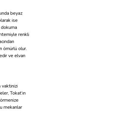
sında beyaz
larak ise
ek dokuma
öntemiyle renkli
acından
n ömürlü olur.
edir ve elvan
vaktinizi
eler, Tokat’ın
görmenize
 bu mekanlar