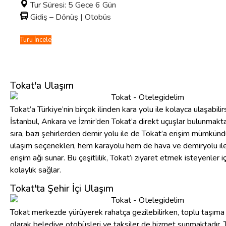
Tur Süresi: 5 Gece 6 Gün
Gidiş – Dönüş | Otobüs
Turu İncele
Tokat'a Ulaşım
Tokat’a Türkiye’nin birçok ilinden kara yolu ile kolayca ulaşabilirs
İstanbul, Ankara ve İzmir’den Tokat’a direkt uçuşlar bulunmakta
sıra, bazı şehirlerden demir yolu ile de Tokat’a erişim mümkündü
ulaşım seçenekleri, hem karayolu hem de hava ve demiryolu ile
erişim ağı sunar. Bu çeşitlilik, Tokat’ı ziyaret etmek isteyenler i
kolaylık sağlar.
Tokat'ta Şehir İçi Ulaşım
Tokat merkezde yürüyerek rahatça gezilebilirken, toplu taşıma
olarak belediye otobüsleri ve taksiler de hizmet sunmaktadır. T