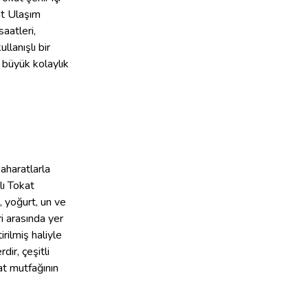
at Ulaşım
saatleri,
llanışlı bir
e büyük kolaylık
aharatlarla
lı Tokat
, yoğurt, un ve
i arasında yer
rilmiş haliyle
ir, çeşitli
at mutfağının