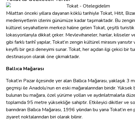
Milattan önceki yıllara dayanan köklü tarihiyle Tokat, Hitit, Biza
medeniyetlerin izlerini günümüze kadar taşımaktadır. Bu zengi
kültürel seyahatlerin merkezi haline gelen Tokat, çeşitli turistik
lokasyonlarıyla dikkat çeker. Mevlevihaneler, hanlar, kiliseler v
gibi farklı tarihî yapılar, Tokat’ın zengin kültürel mirasını yansıtır
keyifli bir gezi deneyimi sunar. Tokat, her açıdan ilgi çekici bir tu
destinasyon olarak öne çıkmaktadır.
Ballıca Mağarası
Tokat’ın Pazar ilçesinde yer alan Ballıca Mağarası, yaklaşık 3 mi
geçmişi ile Anadolu’nun en eski mağaralarından biridir. Yüksek
bulunan bu mağara, özel yürüme yolları ve aydınlatmalarla düz
toplamda 95 metre yüksekliğe sahiptir. Etkileyici dikitler ve so
barındıran Ballıca Mağarası, 1996 yılından bu yana Tokat’ın en
ziyaret noktalarından biri olarak bilinir.