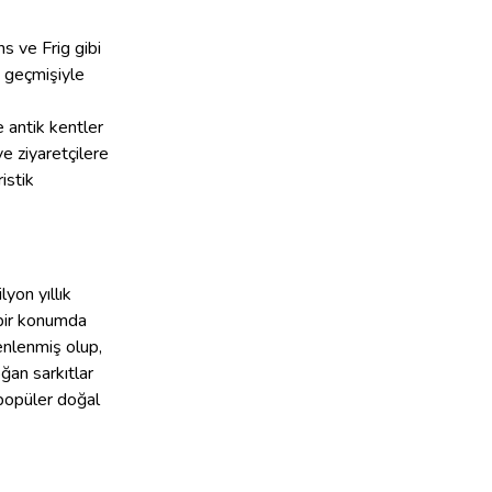
ns ve Frig gibi
n geçmişiyle
e antik kentler
 ve ziyaretçilere
ristik
lyon yıllık
 bir konumda
enlenmiş olup,
ğan sarkıtlar
 popüler doğal