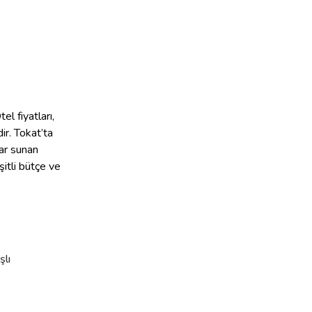
l fiyatları,
ir. Tokat’ta
lar sunan
şitli bütçe ve
şlı