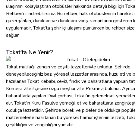
ulaşımını kolaylaştıran otobüsler hakkında detaylı bilgi için Tok
Rehberi’ni indirebilirsiniz. Bu rehber, halk otobüslerinin hareket 
güzergâhları, durakları ve duraklara varış zamanlarını gösteren ku
uygulamadır. Tokat’ta şehir içi ulaşımı planlarken bu rehber siz
sağlar.
Tokat'ta Ne Yenir?
Tokat mutfağı, zengin ve çeşitli lezzetleriyle ünlüdür. Şehirde
deneyebileceğiniz bazı yöresel lezzetler arasında, kuzu eti ve b
hazırlanan Tokat Kebabı, ceviz, fındık ve baharatlarla yapılan tat
Kömesi, Zile ilçesine özgü meşhur Zile Pekmezi bulunur. Ayrıca
baharatlarla yapılan Dıvıl çorbası, Tokat’ın geleneksel yemekler
alır. Tokat’ın Kuru Fasulye yemeği, et ve baharatlarla zenginleşti
oldukça lezzetlidir. Şehirde börek ve pideler de oldukça popülerd
malzemelerle hazırlanan bu yöresel hamur işlerinin lezzeti, Tok
çeşitliliğini ve zenginliğini yansıtır.