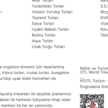
Mısır Turları
Ban
Yunanistan Turları
S.S.
ı
Vizesiz Yurtdışı Turları
Blo
Tayland Turları
KVKK
İtalya Turları
Vize
Uçaklı Balkan Turları
Kur
Budva Turları
Tesi
Asya Turları
Uzak Doğu Turları
lde organize etmeniz için tasarlanmış
Kültür ve Turiz
OTL World Trav
, Kıbrıs turları, cruise turları, bungalow
yurtdışı uçak bileti hizmetleri de
şveriş imkanları ile seyahat planlarınızı
kleri ile herkesin bütçesine hitap eden
 merkezi ile her an yanınızda.