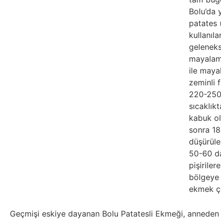
Bolu’da y
patates 
kullanıla
geleneks
mayalam
ile maya
zeminli f
220-25
sıcaklıkt
kabuk o
sonra 1
düşürülen
50-60 d
pişiriler
bölgeye 
ekmek çe
Geçmişi eskiye dayanan Bolu Patatesli Ekmeği, anneden