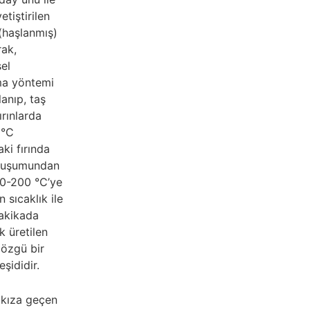
etiştirilen
(haşlanmış)
rak,
el
a yöntemi
lanıp, taş
ırınlarda
0°C
aki fırında
luşumundan
80-200 °C’ye
 sıcaklık ile
akikada
ek üretilen
özgü bir
şididir.
 kıza geçen