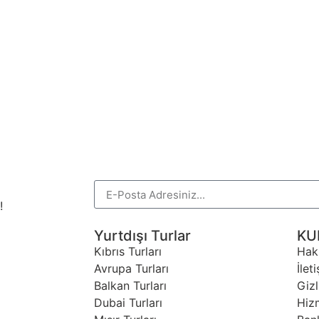
!
Yurtdışı Turlar
KU
Kıbrıs Turları
Hak
Avrupa Turları
İlet
Balkan Turları
Gizl
Dubai Turları
Hiz