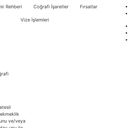
hir Rehberi
Coğrafi İşaretler
Fırsatlar
Vize İşlemleri
rafi
atesli
 ekmeklik
unu ve/veya
ay unu ile