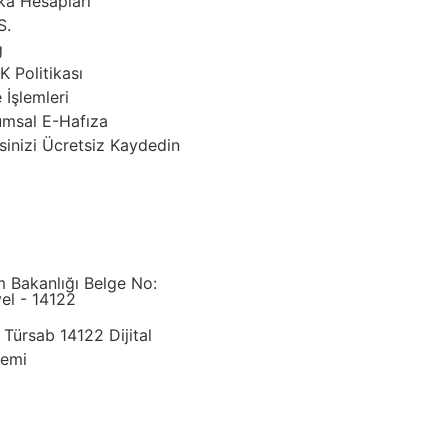
ka Hesapları
S.
g
 Politikası
 İşlemleri
umsal E-Hafıza
sinizi Ücretsiz Kaydedin
m Bakanlığı Belge No:
el - 14122