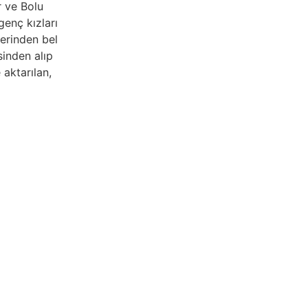
r ve Bolu
genç kızları
zerinden bel
sinden alıp
 aktarılan,