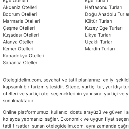
Ege Otelleri
Ege Turları
Akdeniz Otelleri
Haftasonu Turları
Bodrum Otelleri
Doğu Anadolu Turlar
Marmaris Otelleri
Kültür Turları
Çeşme Otelleri
Kuzey Ege Turları
Kuşadası Otelleri
Likya Turları
Alanya Otelleri
Uçaklı Turlar
Kemer Otelleri
Mardin Turları
Kapadokya Otelleri
Sapanca Otelleri
Otelegidelim.com, seyahat ve tatil planlarınızı en iyi şeki
kapsamlı bir turizm sitesidir. Sitede, yurtiçi tur, yurtdışı tur
otelleri ve yurtiçi otel seçeneklerinin yanı sıra, yurtiçi ve 
sunulmaktadır.
Online platformumuz, kullanıcı dostu arayüzü ve güvenli alı
kolayca yapmanızı sağlar. Ekonomik ve uygun fiyat seçene
tatil fırsatları sunan otelegidelim.com, aynı zamanda çağrı