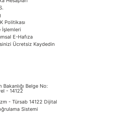
ka Hesapları
S.
g
 Politikası
 İşlemleri
umsal E-Hafıza
sinizi Ücretsiz Kaydedin
m Bakanlığı Belge No:
el - 14122