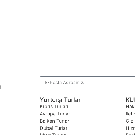
!
Yurtdışı Turlar
KU
Kıbrıs Turları
Hak
Avrupa Turları
İlet
Balkan Turları
Gizl
Dubai Turları
Hiz