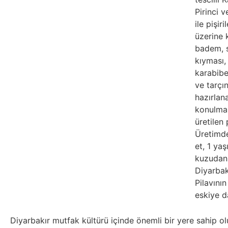
Pirinci v
ile pişiri
üzerine 
badem, s
kıyması,
karabibe
ve tarçın
hazırlan
konulmas
üretilen 
Üretimde
et, 1 ya
kuzudan 
Diyarbak
Pilavını
eskiye d
Diyarbakır mutfak kültürü içinde önemli bir yere sahip ol