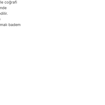
le coğrafi
inde
ilir.
e
ıymalı badem