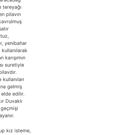
e tereyağı
len pilavın
kavrulmuş
atır
 tuz,
r, yenibahar
 kullanılarak
an karışımın
ı suretiyle
pilavdır.
 kullanılan
şına gelmiş
elde edilir.
ır Duvaklı
n geçmişi
ayanır.
up kız isteme,