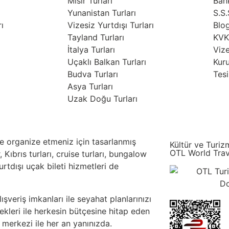
Mısır Turları
Ban
Yunanistan Turları
S.S.
ı
Vizesiz Yurtdışı Turları
Blo
Tayland Turları
KVKK
İtalya Turları
Vize
Uçaklı Balkan Turları
Kur
Budva Turları
Tesi
Asya Turları
Uzak Doğu Turları
lde organize etmeniz için tasarlanmış
Kültür ve Turiz
OTL World Trav
, Kıbrıs turları, cruise turları, bungalow
yurtdışı uçak bileti hizmetleri de
şveriş imkanları ile seyahat planlarınızı
kleri ile herkesin bütçesine hitap eden
 merkezi ile her an yanınızda.