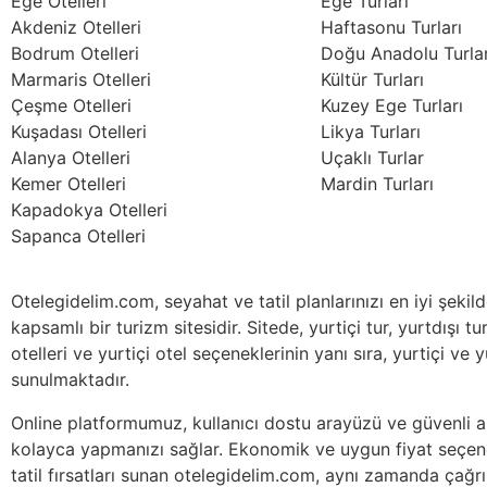
Ege Otelleri
Ege Turları
Akdeniz Otelleri
Haftasonu Turları
Bodrum Otelleri
Doğu Anadolu Turlar
Marmaris Otelleri
Kültür Turları
Çeşme Otelleri
Kuzey Ege Turları
Kuşadası Otelleri
Likya Turları
Alanya Otelleri
Uçaklı Turlar
Kemer Otelleri
Mardin Turları
Kapadokya Otelleri
Sapanca Otelleri
Otelegidelim.com, seyahat ve tatil planlarınızı en iyi şeki
kapsamlı bir turizm sitesidir. Sitede, yurtiçi tur, yurtdışı tur
otelleri ve yurtiçi otel seçeneklerinin yanı sıra, yurtiçi ve 
sunulmaktadır.
Online platformumuz, kullanıcı dostu arayüzü ve güvenli alı
kolayca yapmanızı sağlar. Ekonomik ve uygun fiyat seçene
tatil fırsatları sunan otelegidelim.com, aynı zamanda çağrı