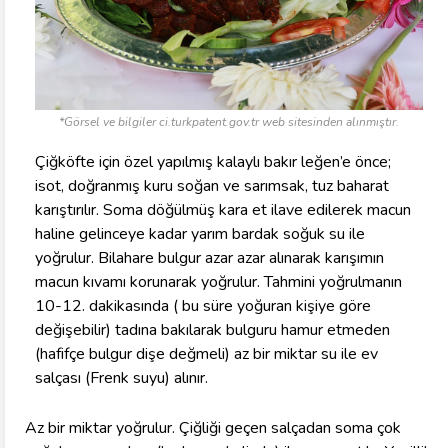
*Görsel ve bilgiler ci.turkpatent.gov.tr web sitesinden alınmıştır.
Çiğköfte için özel yapılmış kalaylı bakır leğen’e önce;
isot, doğranmış kuru soğan ve sarımsak, tuz baharat
karıştırılır. Soma döğülmüş kara et ilave edilerek macun
haline gelinceye kadar yarım bardak soğuk su ile
yoğrulur. Bilahare bulgur azar azar alınarak karışımın
macun kıvamı korunarak yoğrulur. Tahmini yoğrulmanın
10-12. dakikasında ( bu süre yoğuran kişiye göre
değişebilir) tadına bakılarak bulguru hamur etmeden
(hafifçe bulgur dişe değmeli) az bir miktar su ile ev
salçası (Frenk suyu) alınır.
Az bir miktar yoğrulur. Çiğliği geçen salçadan soma çok