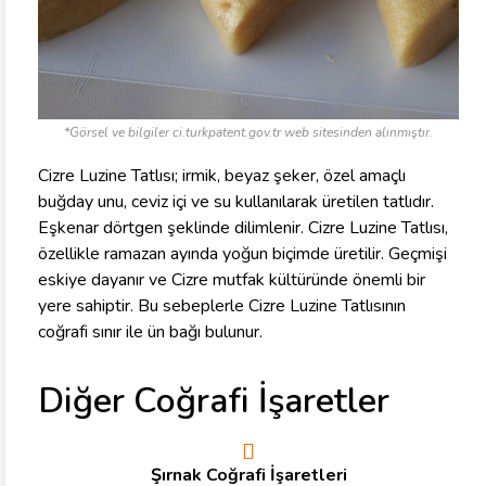
*Görsel ve bilgiler ci.turkpatent.gov.tr web sitesinden alınmıştır.
Cizre Luzine Tatlısı; irmik, beyaz şeker, özel amaçlı
buğday unu, ceviz içi ve su kullanılarak üretilen tatlıdır.
Eşkenar dörtgen şeklinde dilimlenir. Cizre Luzine Tatlısı,
özellikle ramazan ayında yoğun biçimde üretilir. Geçmişi
eskiye dayanır ve Cizre mutfak kültüründe önemli bir
yere sahiptir. Bu sebeplerle Cizre Luzine Tatlısının
coğrafi sınır ile ün bağı bulunur.
Diğer Coğrafi İşaretler
Şırnak Coğrafi İşaretleri