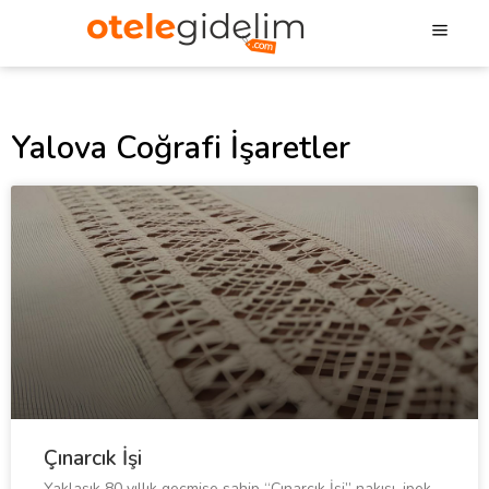
Yalova Coğrafi İşaretler
Çınarcık İşi
Yaklaşık 80 yıllık geçmişe sahip “Çınarcık İşi” nakışı, ipek,