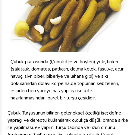
Çubuk platosunda (Çubuk ilçe ve köyleri) yetiştirilen
(salatalık, domates, patlıcan, dolma kelek, fasulye, acur,
havuç, sivri biber, biberiye ve lahana gibi) ve sıkı
dokularından dolayı körpe halde toplanan sebzelerin,
eskiden beri yöreye has yapılış usulü ile
hazırlanmasından ibaret bir turşu çeşididir.
Çubuk Turşusunun bilinen geleneksel özelliği ise; defne
yaprağı ve dereotu kullanılarak oldukça düşük oranda sirke
ile yapılması, ev yapımı turşu tadında ve uzun ömürlü
(maksimum 2 yıl) olmasıdır. Teknolojik olarak Çubuk