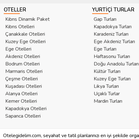
OTELLER
YURTIÇI TURLAR
Kıbrıs Dinamik Paket
Gap Turları
Kıbrıs Otelleri
Kapadokya Turları
Çanakkale Otelleri
Karadeniz Turları
Kuzey Ege Otelleri
Ege Akdeniz Turları
Ege Otelleri
Ege Turları
Akdeniz Otelleri
Haftasonu Turları
Bodrum Otelleri
Doğu Anadolu Turları
Marmaris Otelleri
Kültür Turları
Çeşme Otelleri
Kuzey Ege Turları
Kuşadası Otelleri
Likya Turları
Alanya Otelleri
Uçaklı Turlar
Kemer Otelleri
Mardin Turları
Kapadokya Otelleri
Sapanca Otelleri
Otelegidelim.com, seyahat ve tatil planlarınızı en iyi şekilde org