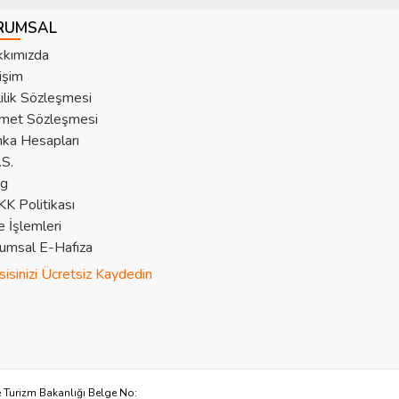
RUMSAL
kımızda
tişim
lilik Sözleşmesi
met Sözleşmesi
ka Hesapları
.S.
og
K Politikası
e İşlemleri
umsal E-Hafıza
sisinizi Ücretsiz Kaydedin
e Turizm Bakanlığı Belge No: