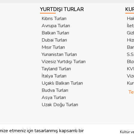
YURTDIŞI TURLAR
KU
Kıbrıs Turları
Hak
Avrupa Turları
İle
Balkan Turları
Giz
Dubai Turları
Hiz
Mısır Turları
Ban
Yunanistan Turları
S.S
Vizesiz Yurtdışı Turları
Bl
Tayland Turları
KVK
İtalya Turları
Viz
Uçaklı Balkan Turları
Kur
Budva Turları
Te
Asya Turları
Uzak Doğu Turları
anize etmeniz için tasarlanmış kapsamlı bir
Kültür v