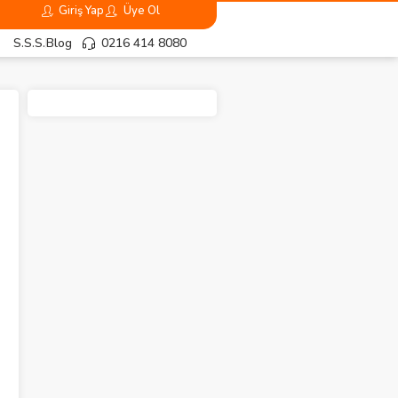
Giriş Yap
Üye Ol
S.S.S.
Blog
0216 414 8080