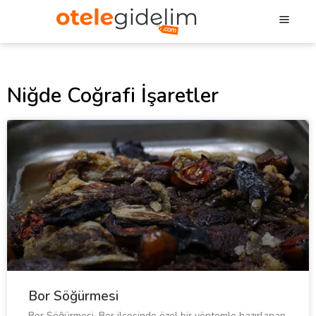
Niğde Coğrafi İşaretler
Bor Söğürmesi
Bor Söğürmesi, Bor ilçesinde özel bir yöntemle hazırlanan