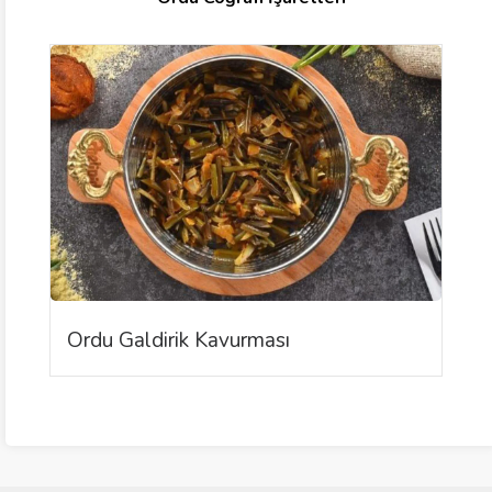
Ordu Galdirik Kavurması
G