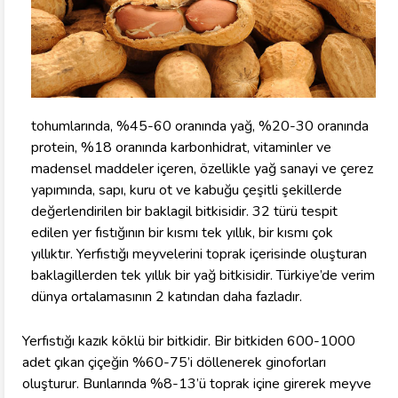
tohumlarında, %45-60 oranında yağ, %20-30 oranında
protein, %18 oranında karbonhidrat, vitaminler ve
madensel maddeler içeren, özellikle yağ sanayi ve çerez
yapımında, sapı, kuru ot ve kabuğu çeşitli şekillerde
değerlendirilen bir baklagil bitkisidir. 32 türü tespit
edilen yer fıstığının bir kısmı tek yıllık, bir kısmı çok
yıllıktır. Yerfıstığı meyvelerini toprak içerisinde oluşturan
baklagillerden tek yıllık bir yağ bitkisidir. Türkiye’de verim
dünya ortalamasının 2 katından daha fazladır.
Yerfıstığı kazık köklü bir bitkidir. Bir bitkiden 600-1000
adet çıkan çiçeğin %60-75’i döllenerek ginoforları
oluşturur. Bunlarında %8-13’ü toprak içine girerek meyve