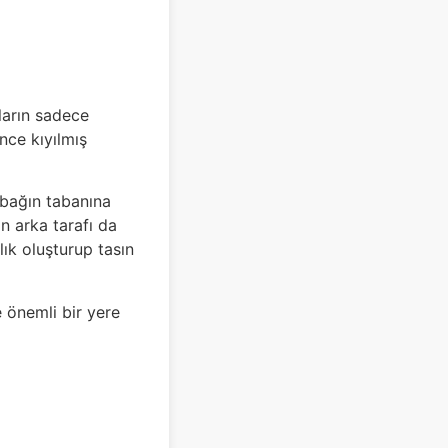
ların sadece
nce kıyılmış
abağın tabanına
ın arka tarafı da
ık oluşturup tasın
e önemli bir yere