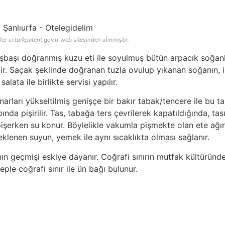
ler ci.turkpatent.gov.tr web sitesinden alınmıştır.
kuşbaşı doğranmış kuzu eti ile soyulmuş bütün arpacık soğan
tir. Saçak şeklinde doğranan tuzla ovulup yıkanan soğanın, i
ata ile birlikte servisi yapılır.
narları yükseltilmiş genişçe bir bakır tabak/tencere ile bu t
nda pişirilir. Tas, tabağa ters çevrilerek kapatıldığında, tas
işerken su konur. Böylelikle vakumla pişmekte olan ete ağırl
klenen suyun, yemek ile aynı sıcaklıkta olması sağlanır.
nın geçmişi eskiye dayanır. Coğrafi sınırın mutfak kültüründ
ple coğrafi sınır ile ün bağı bulunur.