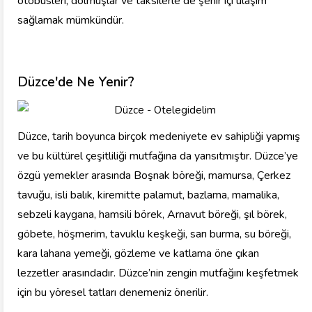
otobüsleri, dolmuşlar ve taksilerle de şehir içi ulaşım
sağlamak mümkündür.
Düzce'de Ne Yenir?
Düzce, tarih boyunca birçok medeniyete ev sahipliği yapmış
ve bu kültürel çeşitliliği mutfağına da yansıtmıştır. Düzce’ye
özgü yemekler arasında Boşnak böreği, mamursa, Çerkez
tavuğu, isli balık, kiremitte palamut, bazlama, mamalika,
sebzeli kaygana, hamsili börek, Arnavut böreği, şıl börek,
göbete, höşmerim, tavuklu keşkeği, sarı burma, su böreği,
kara lahana yemeği, gözleme ve katlama öne çıkan
lezzetler arasındadır. Düzce’nin zengin mutfağını keşfetmek
için bu yöresel tatları denemeniz önerilir.