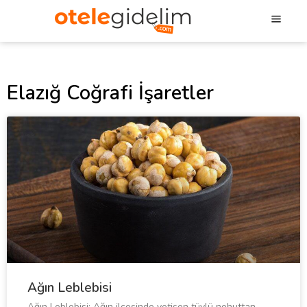
Elazığ Coğrafi İşaretler
Ağın Leblebisi
Ağın Leblebisi; Ağın ilçesinde yetişen tüylü nohuttan