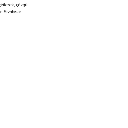
çirilerek, çözgü
. Sivrihisar