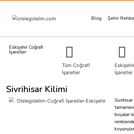
Blog
Şehir Rehbe
Eskişehir Coğrafi
İşaretler
Tüm Coğrafi
Eskişehi
İşaretler
İşaretler
Sivrihisar Kilimi
Sivrihisar 
tamamen
boyalar il
renklendi
koyunyün