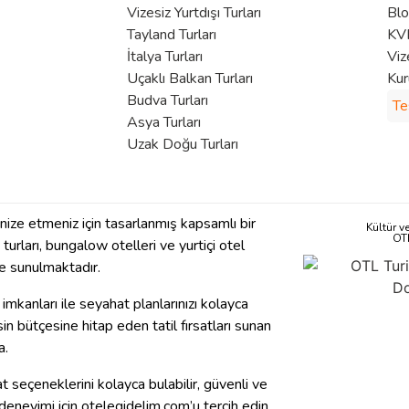
Vizesiz Yurtdışı Turları
Bl
Tayland Turları
KVK
İtalya Turları
Viz
Uçaklı Balkan Turları
Kur
Budva Turları
Te
Asya Turları
Uzak Doğu Turları
anize etmeniz için tasarlanmış kapsamlı bir
Kültür v
OT
se turları, bungalow otelleri ve yurtiçi otel
 de sunulmaktadır.
imkanları ile seyahat planlarınızı kolayca
n bütçesine hitap eden tatil fırsatları sunan
a.
 seçeneklerini kolayca bulabilir, güvenli ve
t deneyimi için otelegidelim.com’u tercih edin.