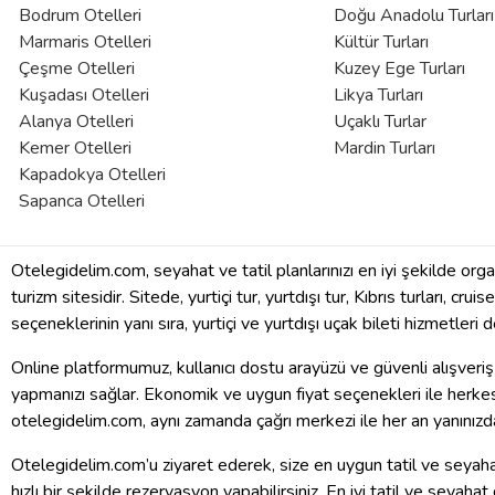
Bodrum Otelleri
Doğu Anadolu Turları
Marmaris Otelleri
Kültür Turları
Çeşme Otelleri
Kuzey Ege Turları
Kuşadası Otelleri
Likya Turları
Alanya Otelleri
Uçaklı Turlar
Kemer Otelleri
Mardin Turları
Kapadokya Otelleri
Sapanca Otelleri
Otelegidelim.com, seyahat ve tatil planlarınızı en iyi şekilde org
turizm sitesidir. Sitede, yurtiçi tur, yurtdışı tur, Kıbrıs turları, crui
seçeneklerinin yanı sıra, yurtiçi ve yurtdışı uçak bileti hizmetleri
Online platformumuz, kullanıcı dostu arayüzü ve güvenli alışveriş 
yapmanızı sağlar. Ekonomik ve uygun fiyat seçenekleri ile herkesi
otelegidelim.com, aynı zamanda çağrı merkezi ile her an yanınızd
Otelegidelim.com’u ziyaret ederek, size en uygun tatil ve seyahat
hızlı bir şekilde rezervasyon yapabilirsiniz. En iyi tatil ve seyaha