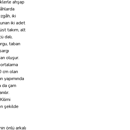
liklerle ahşap
gâhlarda
ezgâh, iki
unan iki adet
üst takım, alt
ü dalı,
urgu, taban
sargı
an oluşur.
 ortalama
 cm olan
ın yapımında
a da çam
nılır.
 Kilimi
n şekilde
nin önlü arkalı