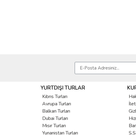
YURTDIŞI TURLAR
KU
Kıbrıs Turları
Hak
Avrupa Turları
İle
Balkan Turları
Giz
Dubai Turları
Hiz
Mısır Turları
Ban
Yunanistan Turları
S.S