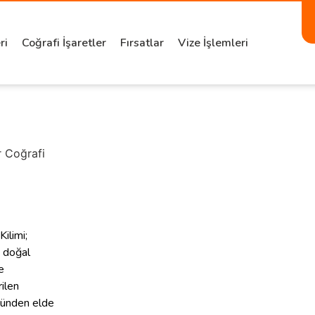
ri
Coğrafi İşaretler
Fırsatlar
Vize İşlemleri
r Coğrafi
Kilimi;
 doğal
e
rilen
ünden elde