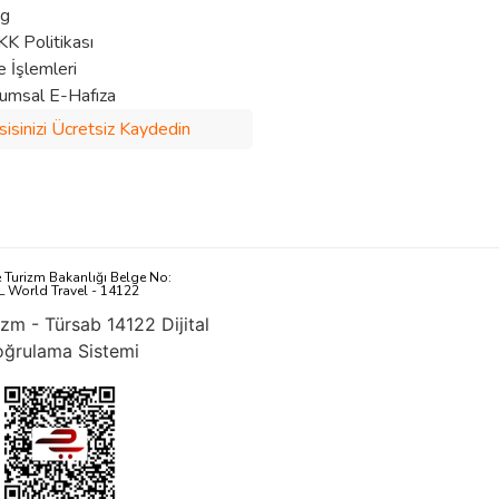
og
K Politikası
e İşlemleri
umsal E-Hafıza
sisinizi Ücretsiz Kaydedin
e Turizm Bakanlığı Belge No:
L World Travel - 14122