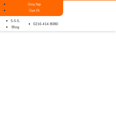
Giriş Yap
Üye Ol
S.S.S.
0216 414 8080
Blog