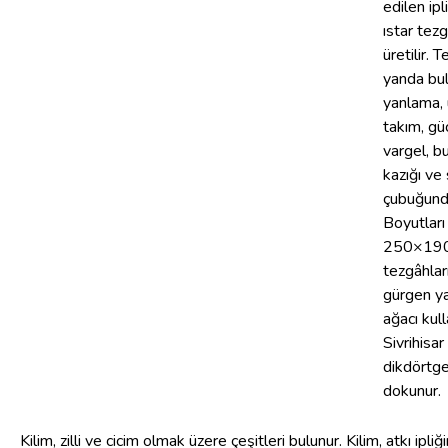
edilen ip
ıstar tez
üretilir. T
yanda bul
yanlama, 
takım, güc
vargel, b
kazığı ve 
çubuğund
Boyutları
250×190
tezgâhlar
gürgen y
ağacı kulla
Sivrihisar
dikdörtge
dokunur.
Kilim, zilli ve cicim olmak üzere çeşitleri bulunur. Kilim, atkı ipliği