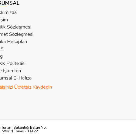
RUMSAL
kımızda
tişim
lilik Sözleşmesi
met Sözleşmesi
ka Hesapları
.S.
og
K Politikası
e İşlemleri
umsal E-Hafıza
sisinizi Ücretsiz Kaydedin
e Turizm Bakanlığı Belge No:
L World Travel - 14122