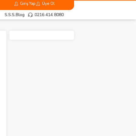
Giriş Yap
Üye Ol
S.S.S.
Blog
0216 414 8080