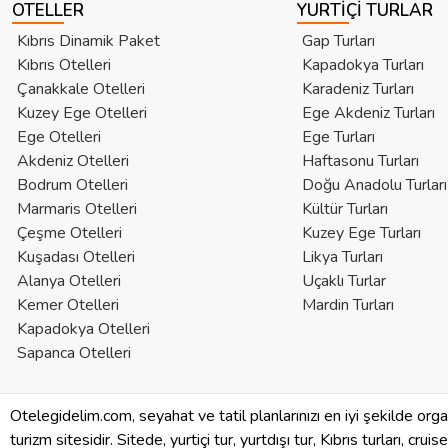
OTELLER
YURTIÇI TURLAR
Kıbrıs Dinamik Paket
Gap Turları
Kıbrıs Otelleri
Kapadokya Turları
Çanakkale Otelleri
Karadeniz Turları
Kuzey Ege Otelleri
Ege Akdeniz Turları
Ege Otelleri
Ege Turları
Akdeniz Otelleri
Haftasonu Turları
Bodrum Otelleri
Doğu Anadolu Turları
Marmaris Otelleri
Kültür Turları
Çeşme Otelleri
Kuzey Ege Turları
Kuşadası Otelleri
Likya Turları
Alanya Otelleri
Uçaklı Turlar
Kemer Otelleri
Mardin Turları
Kapadokya Otelleri
Sapanca Otelleri
Otelegidelim.com, seyahat ve tatil planlarınızı en iyi şekilde org
turizm sitesidir. Sitede, yurtiçi tur, yurtdışı tur, Kıbrıs turları, crui