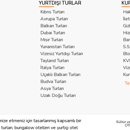
YURTDIŞI TURLAR
KU
Kıbrıs Turları
Hak
Avrupa Turları
İle
Balkan Turları
Giz
Dubai Turları
Hiz
Mısır Turları
Ban
Yunanistan Turları
S.S
Vizesiz Yurtdışı Turları
Bl
Tayland Turları
KVK
İtalya Turları
Viz
Uçaklı Balkan Turları
Kur
Budva Turları
Te
Asya Turları
Uzak Doğu Turları
anize etmeniz için tasarlanmış kapsamlı bir
Kültür v
OT
se turları, bungalow otelleri ve yurtiçi otel