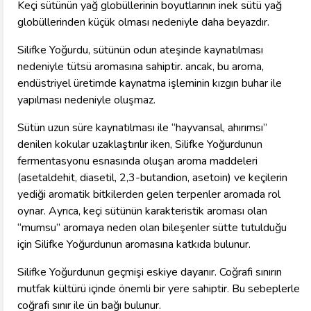
Keçi sütünün yağ globüllerinin boyutlarının inek sütü yağ
globüllerinden küçük olması nedeniyle daha beyazdır.
Silifke Yoğurdu, sütünün odun ateşinde kaynatılması
nedeniyle tütsü aromasına sahiptir. ancak, bu aroma,
endüstriyel üretimde kaynatma işleminin kızgın buhar ile
yapılması nedeniyle oluşmaz.
Sütün uzun süre kaynatılması ile “hayvansal, ahırımsı”
denilen kokular uzaklaştırılır iken, Silifke Yoğurdunun
fermentasyonu esnasında oluşan aroma maddeleri
(asetaldehit, diasetil, 2,3-butandion, asetoin) ve keçilerin
yediği aromatik bitkilerden gelen terpenler aromada rol
oynar. Ayrıca, keçi sütünün karakteristik aroması olan
“mumsu” aromaya neden olan bileşenler sütte tutulduğu
için Silifke Yoğurdunun aromasına katkıda bulunur.
Silifke Yoğurdunun geçmişi eskiye dayanır. Coğrafi sınırın
mutfak kültürü içinde önemli bir yere sahiptir. Bu sebeplerle
coğrafi sınır ile ün bağı bulunur.