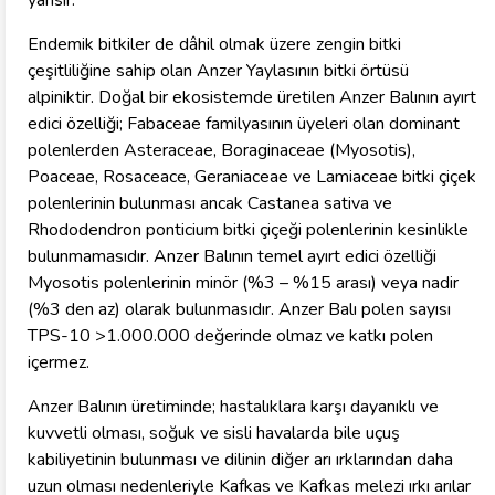
yansır.
Endemik bitkiler de dâhil olmak üzere zengin bitki
çeşitliliğine sahip olan Anzer Yaylasının bitki örtüsü
alpiniktir. Doğal bir ekosistemde üretilen Anzer Balının ayırt
edici özelliği; Fabaceae familyasının üyeleri olan dominant
polenlerden Asteraceae, Boraginaceae (Myosotis),
Poaceae, Rosaceace, Geraniaceae ve Lamiaceae bitki çiçek
polenlerinin bulunması ancak Castanea sativa ve
Rhododendron ponticium bitki çiçeği polenlerinin kesinlikle
bulunmamasıdır. Anzer Balının temel ayırt edici özelliği
Myosotis polenlerinin minör (%3 – %15 arası) veya nadir
(%3 den az) olarak bulunmasıdır. Anzer Balı polen sayısı
TPS-10 >1.000.000 değerinde olmaz ve katkı polen
içermez.
Anzer Balının üretiminde; hastalıklara karşı dayanıklı ve
kuvvetli olması, soğuk ve sisli havalarda bile uçuş
kabiliyetinin bulunması ve dilinin diğer arı ırklarından daha
uzun olması nedenleriyle Kafkas ve Kafkas melezi ırkı arılar