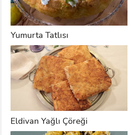
Yumurta Tatlısı
Eldivan Yağlı Çöreği