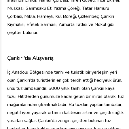
arasında Cimcik Hamur Çorbası, Yaren Güveci, İnce Ekmek
Muskası, Sarımsaklı Et, Yazma Çöreği, Tatar Hamuru
Çorbası, Mıkla, Hameyli, Kül Böreği, Çizlembeç, Çankırı
Kıymalısı, Efelek Sarması, Yumurta Tatlısı ve Nokul gibi
çeşitler bulunur.
Çankırı'da Alışveriş
İç Anadolu Bölgesi’nde tarihi ve turistik bir yerleşim yeri
olan Çankırı’da turistlerin en çok tercih ettiği hediyelik ürün,
ünlü tuz lambalarıdır. 5000 yıllık tarihi olan Çankırı kaya
tuzu, Hititlerden günümüze kadar gelen bir miras olarak, tuz
mağaralarından çıkarılmaktadır. Bu tuzdan yapılan lambalar,
negatif iyon yayarak ortamın kalitesini artırır ve çeşitli sağlık
yararları sağlar. Çankırı’da zengin çeşitleri bulunan tuz
lambaları, hava kalitesini artırmanın yanı sıra, kas ve eklem