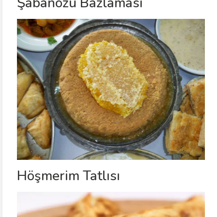
Şabanözü Bazlaması
Höşmerim Tatlısı