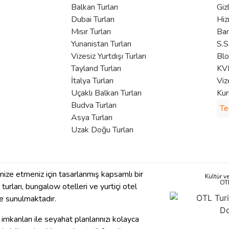
Balkan Turları
Giz
Dubai Turları
Hiz
Mısır Turları
Ban
Yunanistan Turları
S.S
Vizesiz Yurtdışı Turları
Bl
Tayland Turları
KVK
İtalya Turları
Viz
Uçaklı Balkan Turları
Kur
Budva Turları
Te
Asya Turları
Uzak Doğu Turları
anize etmeniz için tasarlanmış kapsamlı bir
Kültür v
OT
se turları, bungalow otelleri ve yurtiçi otel
 de sunulmaktadır.
imkanları ile seyahat planlarınızı kolayca