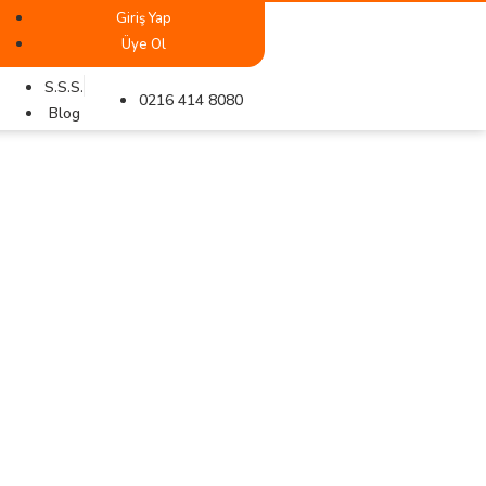
Giriş Yap
Üye Ol
S.S.S.
0216 414 8080
Blog