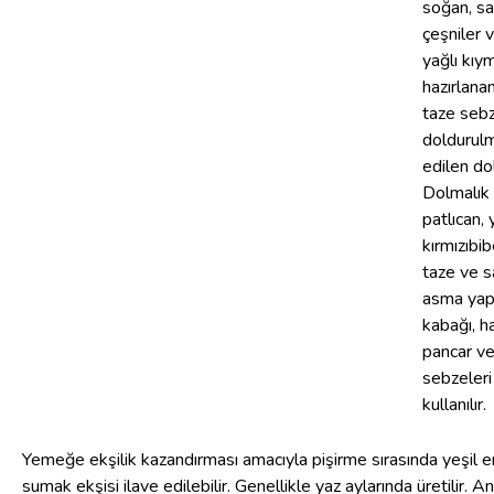
soğan, sa
çeşniler 
yağlı kıy
hazırlanan
taze seb
doldurulm
edilen do
Dolmalık 
patlıcan, 
kırmızıbi
taze ve 
asma yapr
kabağı, h
pancar ve
sebzeleri
kullanılır.
Yemeğe ekşilik kazandırması amacıyla pişirme sırasında yeşil er
sumak ekşisi ilave edilebilir. Genellikle yaz aylarında üretilir. An