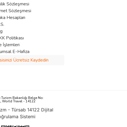
lilik Sözleşmesi
met Sözleşmesi
ka Hesapları
.S.
og
K Politikası
e İşlemleri
umsal E-Hafıza
sisinizi Ücretsiz Kaydedin
e Turizm Bakanlığı Belge No:
L World Travel - 14122