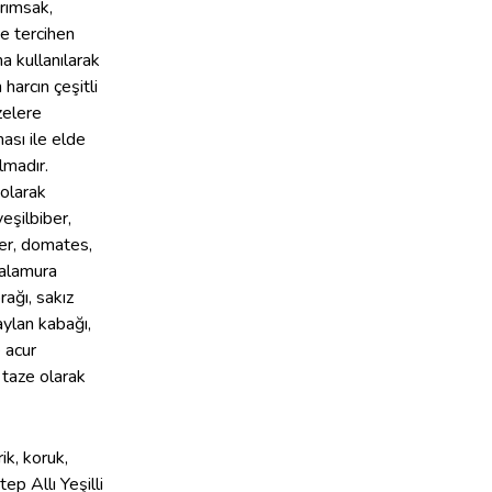
rımsak,
ve tercihen
ma kullanılarak
 harcın çeşitli
zelere
ası ile elde
lmadır.
olarak
yeşilbiber,
ber, domates,
salamura
ağı, sakız
aylan kabağı,
 acur
 taze olarak
ik, koruk,
tep Allı Yeşilli