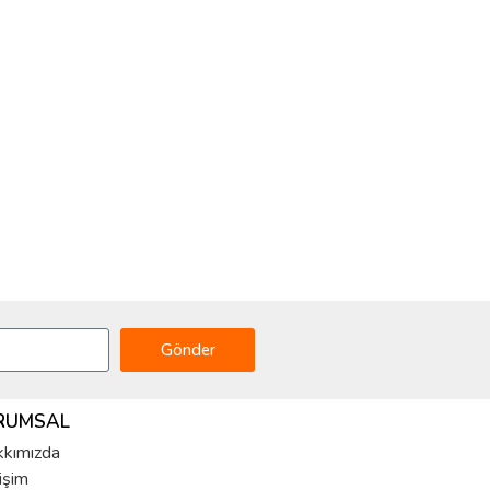
Gönder
RUMSAL
kımızda
tişim