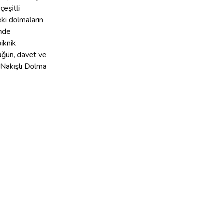
eşitli
eki dolmaların
inde
piknik
düğün, davet ve
p Nakışlı Dolma