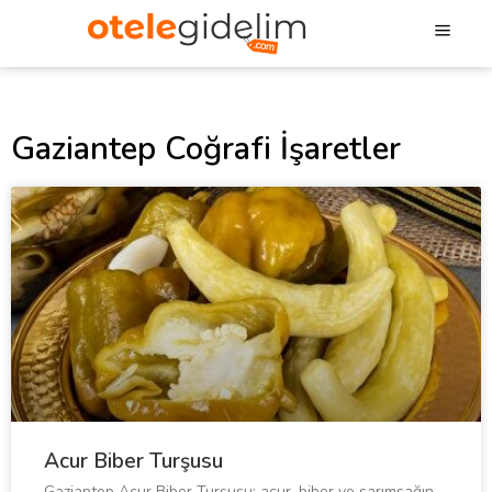
Gaziantep Coğrafi İşaretler
Acur Biber Turşusu
Gaziantep Acur Biber Turşusu; acur, biber ve sarımsağın