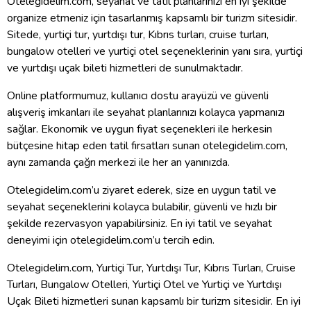
Otelegidelim.com, seyahat ve tatil planlarınızı en iyi şekilde
organize etmeniz için tasarlanmış kapsamlı bir turizm sitesidir.
Sitede, yurtiçi tur, yurtdışı tur, Kıbrıs turları, cruise turları,
bungalow otelleri ve yurtiçi otel seçeneklerinin yanı sıra, yurtiçi
ve yurtdışı uçak bileti hizmetleri de sunulmaktadır.
Online platformumuz, kullanıcı dostu arayüzü ve güvenli
alışveriş imkanları ile seyahat planlarınızı kolayca yapmanızı
sağlar. Ekonomik ve uygun fiyat seçenekleri ile herkesin
bütçesine hitap eden tatil fırsatları sunan otelegidelim.com,
aynı zamanda çağrı merkezi ile her an yanınızda.
Otelegidelim.com’u ziyaret ederek, size en uygun tatil ve
seyahat seçeneklerini kolayca bulabilir, güvenli ve hızlı bir
şekilde rezervasyon yapabilirsiniz. En iyi tatil ve seyahat
deneyimi için otelegidelim.com’u tercih edin.
Otelegidelim.com, Yurtiçi Tur, Yurtdışı Tur, Kıbrıs Turları, Cruise
Turları, Bungalow Otelleri, Yurtiçi Otel ve Yurtiçi ve Yurtdışı
Uçak Bileti hizmetleri sunan kapsamlı bir turizm sitesidir. En iyi