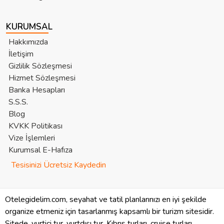
KURUMSAL
Hakkımızda
İletişim
Gizlilik Sözleşmesi
Hizmet Sözleşmesi
Banka Hesapları
S.S.S.
Blog
KVKK Politikası
Vize İşlemleri
Kurumsal E-Hafıza
Tesisinizi Ücretsiz Kaydedin
Otelegidelim.com, seyahat ve tatil planlarınızı en iyi şekilde
organize etmeniz için tasarlanmış kapsamlı bir turizm sitesidir.
Sitede, yurtiçi tur, yurtdışı tur, Kıbrıs turları, cruise turları,