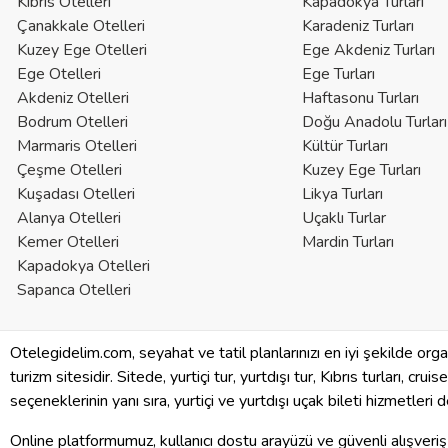
Kıbrıs Otelleri
Kapadokya Turları
Çanakkale Otelleri
Karadeniz Turları
Kuzey Ege Otelleri
Ege Akdeniz Turları
Ege Otelleri
Ege Turları
Akdeniz Otelleri
Haftasonu Turları
Bodrum Otelleri
Doğu Anadolu Turları
Marmaris Otelleri
Kültür Turları
Çeşme Otelleri
Kuzey Ege Turları
Kuşadası Otelleri
Likya Turları
Alanya Otelleri
Uçaklı Turlar
Kemer Otelleri
Mardin Turları
Kapadokya Otelleri
Sapanca Otelleri
Otelegidelim.com, seyahat ve tatil planlarınızı en iyi şekilde org
turizm sitesidir. Sitede, yurtiçi tur, yurtdışı tur, Kıbrıs turları, crui
seçeneklerinin yanı sıra, yurtiçi ve yurtdışı uçak bileti hizmetleri
Online platformumuz, kullanıcı dostu arayüzü ve güvenli alışveriş 