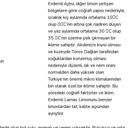
Erdemli ilçesi, diğer limon yetişen
bölgelere göre coğrafi yapısı nedeniyle,
sıcaklık kış aylarında ortalama 10C
olup 0C’nin altına çok nadiren düşen
ve yaz aylarında ortalama 30 C olup
35 C’nin üzerine pek çıkmayan bir
iklime sahiptir. Akdeniz’e kıyısı olması
ve kuzeyde Toros Dağları tarafından
soğuklardan korunmuş olması
nedeniyle düzenli, ılık ve nem oranı
normalden daha yüksek olan
Türkiye’nin önemli mikro klimalarından
biri olarak özel bir iklime sahiptir. Bu
yöredeki coğrafi faktörler ve iklim,
Erdemli Lamas Limonunu benzer
limonlardan tat, kalite açısından
ayrıştırır.
ede olup bol sulu, aromalı ve verimi yüksektir. Pürüzsüz ve orta