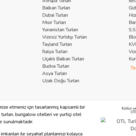
Avrupa Turları
İle
Balkan Turları
Giz
Dubai Turları
Hiz
Mısır Turları
Ban
Yunanistan Turları
S.S
Vizesiz Yurtdışı Turları
Bl
Tayland Turları
KVK
İtalya Turları
Viz
Uçaklı Balkan Turları
Kur
Budva Turları
Te
Asya Turları
Uzak Doğu Turları
anize etmeniz için tasarlanmış kapsamlı bir
Kültür v
OT
se turları, bungalow otelleri ve yurtiçi otel
 de sunulmaktadır.
imkanları ile seyahat planlarınızı kolayca