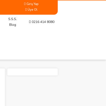
Giriş Yap
Üye Ol
S.S.S.
0216 414 8080
Blog