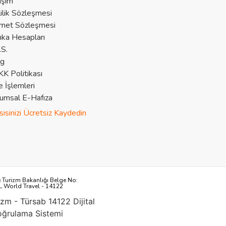
tişim
lilik Sözleşmesi
met Sözleşmesi
ka Hesapları
.S.
og
K Politikası
e İşlemleri
umsal E-Hafıza
sisinizi Ücretsiz Kaydedin
e Turizm Bakanlığı Belge No:
L World Travel - 14122