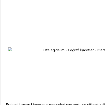
Erdemli Lamas Limonunun meyveleri sarı renkli ve yüksek kalit