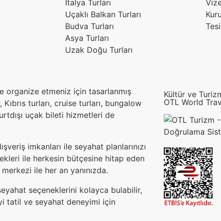
İtalya Turları
Vize
Uçaklı Balkan Turları
Kur
Budva Turları
Tesi
Asya Turları
Uzak Doğu Turları
lde organize etmeniz için tasarlanmış
Kültür ve Turiz
OTL World Trav
, Kıbrıs turları, cruise turları, bungalow
yurtdışı uçak bileti hizmetleri de
şveriş imkanları ile seyahat planlarınızı
kleri ile herkesin bütçesine hitap eden
 merkezi ile her an yanınızda.
eyahat seçeneklerini kolayca bulabilir,
yi tatil ve seyahat deneyimi için