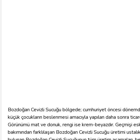
Bozdoğan Cevizli Sucuğu bölgede; cumhuriyet öncesi dönemden
küçük çocukların beslenmesi amacıyla yapılan daha sonra ticaret
Görünümü mat ve donuk, rengi ise krem-beyazdır. Geçmişi eski
bakımından farklılaşan Bozdoğan Cevizli Sucuğu üretimi ustalı
bulunan Bozdoğan Cevizli Sucuğunun tüm üretim aşamaları, beli