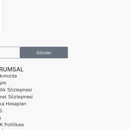
Gönder
RUMSAL
kımızda
işim
ilik Sözleşmesi
met Sözleşmesi
ka Hesapları
S.
g
 Politikası