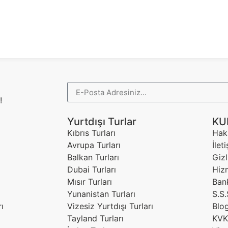
!
Yurtdışı Turlar
KU
Kıbrıs Turları
Hak
Avrupa Turları
İlet
Balkan Turları
Gizl
Dubai Turları
Hiz
Mısır Turları
Ban
Yunanistan Turları
S.S.
ı
Vizesiz Yurtdışı Turları
Blo
Tayland Turları
KVKK