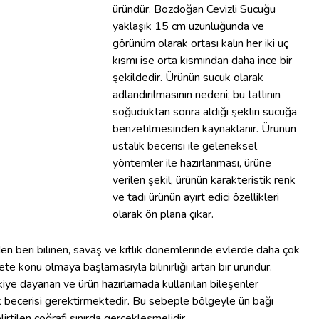
üründür. Bozdoğan Cevizli Sucuğu
yaklaşık 15 cm uzunluğunda ve
görünüm olarak ortası kalın her iki uç
kısmı ise orta kısmından daha ince bir
şekildedir. Ürünün sucuk olarak
adlandırılmasının nedeni; bu tatlının
soğuduktan sonra aldığı şeklin sucuğa
benzetilmesinden kaynaklanır. Ürünün
ustalık becerisi ile geleneksel
yöntemler ile hazırlanması, ürüne
verilen şekil, ürünün karakteristik renk
ve tadı ürünün ayırt edici özellikleri
olarak ön plana çıkar.
 beri bilinen, savaş ve kıtlık dönemlerinde evlerde daha çok
e konu olmaya başlamasıyla bilinirliği artan bir üründür.
ye dayanan ve ürün hazırlamada kullanılan bileşenler
k becerisi gerektirmektedir. Bu sebeple bölgeyle ün bağı
rtilen coğrafi sınırda gerçekleşmelidir.