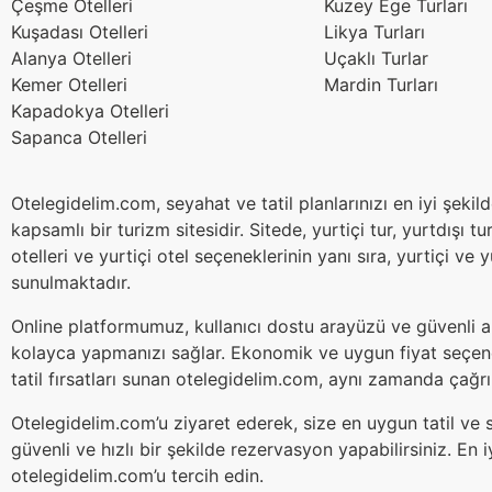
Çeşme Otelleri
Kuzey Ege Turları
Kuşadası Otelleri
Likya Turları
Alanya Otelleri
Uçaklı Turlar
Kemer Otelleri
Mardin Turları
Kapadokya Otelleri
Sapanca Otelleri
Otelegidelim.com, seyahat ve tatil planlarınızı en iyi şeki
kapsamlı bir turizm sitesidir. Sitede, yurtiçi tur, yurtdışı tur
otelleri ve yurtiçi otel seçeneklerinin yanı sıra, yurtiçi ve 
sunulmaktadır.
Online platformumuz, kullanıcı dostu arayüzü ve güvenli alı
kolayca yapmanızı sağlar. Ekonomik ve uygun fiyat seçene
tatil fırsatları sunan otelegidelim.com, aynı zamanda çağrı
Otelegidelim.com’u ziyaret ederek, size en uygun tatil ve s
güvenli ve hızlı bir şekilde rezervasyon yapabilirsiniz. En i
otelegidelim.com’u tercih edin.