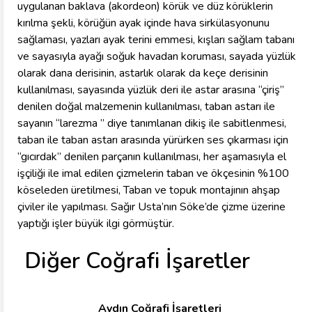
uygulanan baklava (akordeon) körük ve düz körüklerin
kırılma şekli, körüğün ayak içinde hava sirkülasyonunu
sağlaması, yazları ayak terini emmesi, kışları sağlam tabanı
ve sayasıyla ayağı soğuk havadan koruması, sayada yüzlük
olarak dana derisinin, astarlık olarak da keçe derisinin
kullanılması, sayasında yüzlük deri ile astar arasına “çiriş”
denilen doğal malzemenin kullanılması, taban astarı ile
sayanın “larezma ” diye tanımlanan dikiş ile sabitlenmesi,
taban ile taban astarı arasında yürürken ses çıkarması için
“gıcırdak” denilen parçanın kullanılması, her aşamasıyla el
işçiliği ile imal edilen çizmelerin taban ve ökçesinin %100
köseleden üretilmesi, Taban ve topuk montajının ahşap
çiviler ile yapılması. Sağır Usta’nın Söke’de çizme üzerine
yaptığı işler büyük ilgi görmüştür.
Diğer Coğrafi İşaretler
Aydın Coğrafi İşaretleri