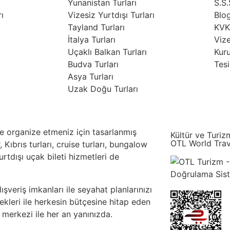
Yunanistan Turları
S.S.
ı
Vizesiz Yurtdışı Turları
Blo
Tayland Turları
KVKK
İtalya Turları
Vize
Uçaklı Balkan Turları
Kur
Budva Turları
Tesi
Asya Turları
Uzak Doğu Turları
lde organize etmeniz için tasarlanmış
Kültür ve Turiz
OTL World Trav
, Kıbrıs turları, cruise turları, bungalow
yurtdışı uçak bileti hizmetleri de
şveriş imkanları ile seyahat planlarınızı
kleri ile herkesin bütçesine hitap eden
 merkezi ile her an yanınızda.