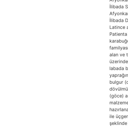
İlibada 
Afyonka
İlibada 
Latince
Patienta
karabuğd
familyas
alan ve 
üzerind
labada b
yaprağın
bulgur (
dövülmü
(göce) 
malzeme
hazırlan
ile üçge
şeklinde