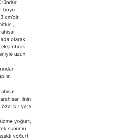
üründür.
n boyu
3 cm’dir.
itkisi,
rahisar
ibada olarak
e ekşimtırak
eniyle uzun
rından
ılır.
rahisar
rahisar ilinin
özel bir yere
süzme yoğurt,
erek sunumu
msaklı yoğurt