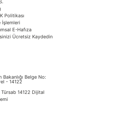
S.
g
 Politikası
 İşlemleri
umsal E-Hafıza
sinizi Ücretsiz Kaydedin
m Bakanlığı Belge No:
el - 14122