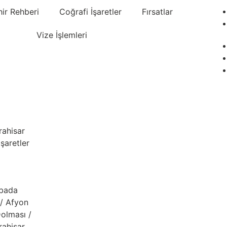
hir Rehberi
Coğrafi İşaretler
Fırsatlar
Vize İşlemleri
rahisar
İşaretler
ibada
/ Afyon
Dolması /
rahisar