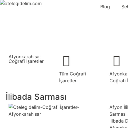
Blog
Şe
Afyonkarahisar
Coğrafi İşaretler
Tüm Coğrafi
Afyonka
İşaretler
Coğrafi 
İlibada Sarması
Afyon İl
Sarması 
İlibada 
Afyonka