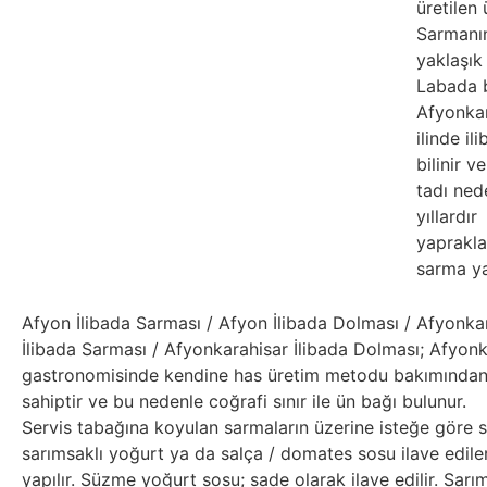
üretilen 
Sarmanı
yaklaşık 
Labada b
Afyonka
ilinde il
bilinir v
tadı ned
yıllardır
yaprakla
sarma yap
Afyon İlibada Sarması / Afyon İlibada Dolması / Afyonka
İlibada Sarması / Afyonkarahisar İlibada Dolması; Afyonka
gastronomisinde kendine has üretim metodu bakımından 
sahiptir ve bu nedenle coğrafi sınır ile ün bağı bulunur.
Servis tabağına koyulan sarmaların üzerine isteğe göre 
sarımsaklı yoğurt ya da salça / domates sosu ilave edil
yapılır. Süzme yoğurt sosu; sade olarak ilave edilir. Sarı