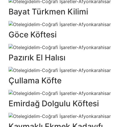
Bayat Türkmen Kilimi
Göce Köftesi
Pazırık El Halısı
Çullama Köfte
Emirdağ Dolgulu Köftesi
Kaymaklı Ekmek Kadayıfı