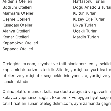
Akdeniz Otelleri
Haftasonu Turları
Bodrum Otelleri
Doğu Anadolu Turlar
Marmaris Otelleri
Kültür Turları
Çeşme Otelleri
Kuzey Ege Turları
Kuşadası Otelleri
Likya Turları
Alanya Otelleri
Uçaklı Turlar
Kemer Otelleri
Mardin Turları
Kapadokya Otelleri
Sapanca Otelleri
Otelegidelim.com, seyahat ve tatil planlarınızı en iyi şeki
kapsamlı bir turizm sitesidir. Sitede, yurtiçi tur, yurtdışı tur
otelleri ve yurtiçi otel seçeneklerinin yanı sıra, yurtiçi ve 
sunulmaktadır.
Online platformumuz, kullanıcı dostu arayüzü ve güvenli alı
kolayca yapmanızı sağlar. Ekonomik ve uygun fiyat seçene
tatil fırsatları sunan otelegidelim.com, aynı zamanda çağrı