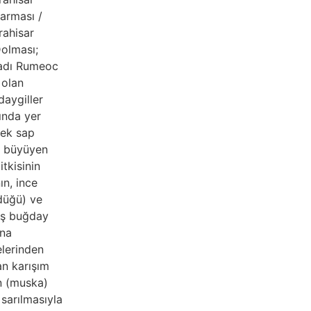
Sarması /
rahisar
Dolması;
 adı Rumeoc
 olan
aygiller
ında yer
tek sap
e büyüyen
itkisinin
ın, ince
düğü) ve
ş buğday
ana
lerinden
an karışım
n (muska)
 sarılmasıyla