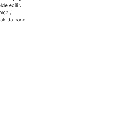
de edilir.
alça /
arak da nane