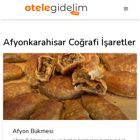
Afyonkarahisar Coğrafi İşaretler
Afyon Bükmesi
Afyon Bükmesi; un, su ve tuzdan hazırlanan hamurun kat