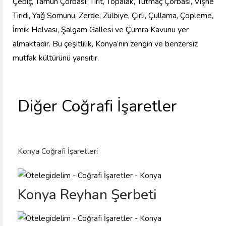
Çebiç, Tarhun Çorbası, Tirit, Topalak, Tutmaç Çorbası, Vişne
Tiridi, Yağ Somunu, Zerde, Zülbiye, Çirli, Çullama, Çöpleme,
İrmik Helvası, Şalgam Gallesi ve Çumra Kavunu yer
almaktadır. Bu çeşitlilik, Konya’nın zengin ve benzersiz
mutfak kültürünü yansıtır.
Diğer Coğrafi İşaretler
Konya Coğrafi İşaretleri
Konya Reyhan Şerbeti