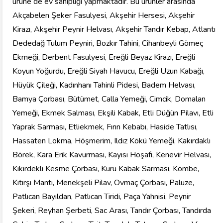
ürüne de ev sahipliği yapmaktadır. Bu ürünler arasında
Akçabelen Şeker Fasulyesi, Akşehir Hersesi, Akşehir
Kirazı, Akşehir Peynir Helvası, Akşehir Tandır Kebap, Atlantı
Dededağ Tulum Peyniri, Bozkır Tahini, Cihanbeyli Gömeç
Ekmeği, Derbent Fasulyesi, Ereğli Beyaz Kirazı, Ereğli
Koyun Yoğurdu, Ereğli Siyah Havucu, Ereğli Uzun Kabağı,
Hüyük Çileği, Kadınhanı Tahinli Pidesi, Badem Helvası,
Bamya Çorbası, Bütümet, Calla Yemeği, Cimcik, Domalan
Yemeği, Ekmek Salması, Ekşili Kabak, Etli Düğün Pilavı, Etli
Yaprak Sarması, Etliekmek, Fırın Kebabı, Haside Tatlısı,
Hassaten Lokma, Höşmerim, Ildız Kökü Yemeği, Kakırdaklı
Börek, Kara Erik Kavurması, Kayısı Hoşafı, Kenevir Helvası,
Kikirdekli Kesme Çorbası, Kuru Kabak Sarması, Kömbe,
Kıtırşı Mantı, Menekşeli Pilav, Ovmaç Çorbası, Paluze,
Patlıcan Bayıldan, Patlıcan Tiridi, Paça Yahnisi, Peynir
Şekeri, Reyhan Şerbeti, Sac Arası, Tandır Çorbası, Tandırda