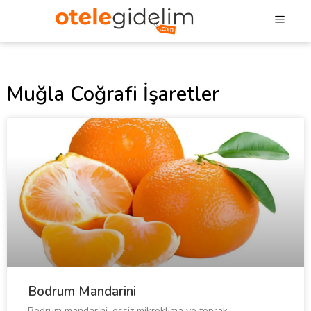
Muğla Coğrafi İşaretler
Bodrum Mandarini
Bodrum mandarini, eşsiz mikroklima ve toprak